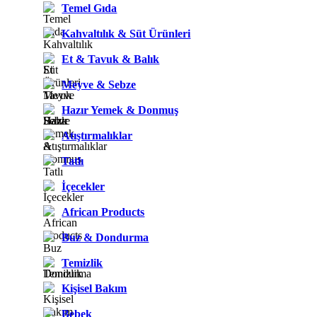
Temel Gıda
Kahvaltılık & Süt Ürünleri
Et & Tavuk & Balık
Meyve & Sebze
Hazır Yemek & Donmuş
Atıştırmalıklar
Tatlı
İçecekler
African Products
Buz & Dondurma
Temizlik
Kişisel Bakım
Bebek