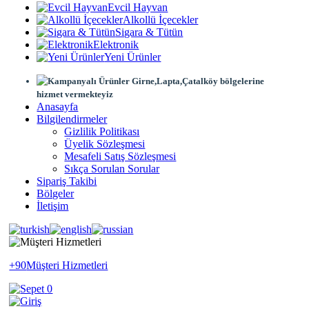
Evcil Hayvan
Alkollü İçecekler
Sigara & Tütün
Elektronik
Yeni Ürünler
Girne,Lapta,Çatalköy bölgelerine
hizmet vermekteyiz
Anasayfa
Bilgilendirmeler
Gizlilik Politikası
Üyelik Sözleşmesi
Mesafeli Satış Sözleşmesi
Sıkça Sorulan Sorular
Sipariş Takibi
Bölgeler
İletişim
+90
Müşteri Hizmetleri
0