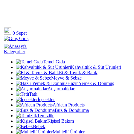
0
Sepet
Giriş
Kategoriler
Temel Gıda
Kahvaltılık & Süt Ürünleri
Et & Tavuk & Balık
Meyve & Sebze
Hazır Yemek & Donmuş
Atıştırmalıklar
Tatlı
İçecekler
African Products
Buz & Dondurma
Temizlik
Kişisel Bakım
Bebek
Muhtelif Ürünler