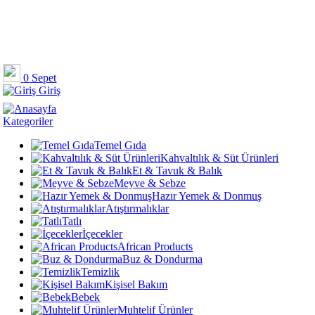
0
Sepet
Giriş
Kategoriler
Temel Gıda
Kahvaltılık & Süt Ürünleri
Et & Tavuk & Balık
Meyve & Sebze
Hazır Yemek & Donmuş
Atıştırmalıklar
Tatlı
İçecekler
African Products
Buz & Dondurma
Temizlik
Kişisel Bakım
Bebek
Muhtelif Ürünler