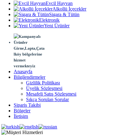
Evcil Hayvan
Alkollü İçecekler
Sigara & Tütün
Elektronik
Yeni Ürünler
Girne,Lapta,Çata
lköy bölgelerine
hizmet
vermekteyiz
Anasayfa
Bilgilendirmeler
Gizlilik Politikası
Üyelik Sözleşmesi
Mesafeli Satış Sözleşmesi
Sıkça Sorulan Sorular
Sipariş Takibi
Bölgeler
İletişim