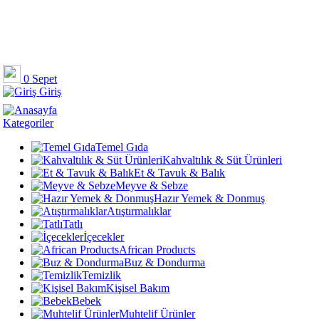
0
Sepet
Giriş
Kategoriler
Temel Gıda
Kahvaltılık & Süt Ürünleri
Et & Tavuk & Balık
Meyve & Sebze
Hazır Yemek & Donmuş
Atıştırmalıklar
Tatlı
İçecekler
African Products
Buz & Dondurma
Temizlik
Kişisel Bakım
Bebek
Muhtelif Ürünler