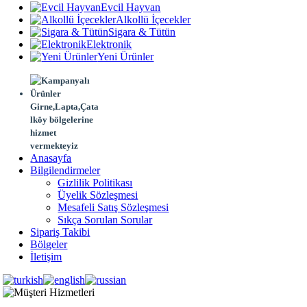
Evcil Hayvan
Alkollü İçecekler
Sigara & Tütün
Elektronik
Yeni Ürünler
Girne,Lapta,Çata
lköy bölgelerine
hizmet
vermekteyiz
Anasayfa
Bilgilendirmeler
Gizlilik Politikası
Üyelik Sözleşmesi
Mesafeli Satış Sözleşmesi
Sıkça Sorulan Sorular
Sipariş Takibi
Bölgeler
İletişim