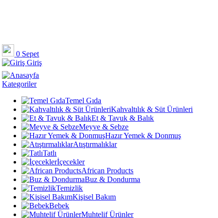
0
Sepet
Giriş
Kategoriler
Temel Gıda
Kahvaltılık & Süt Ürünleri
Et & Tavuk & Balık
Meyve & Sebze
Hazır Yemek & Donmuş
Atıştırmalıklar
Tatlı
İçecekler
African Products
Buz & Dondurma
Temizlik
Kişisel Bakım
Bebek
Muhtelif Ürünler