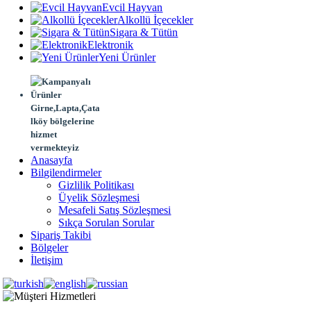
Evcil Hayvan
Alkollü İçecekler
Sigara & Tütün
Elektronik
Yeni Ürünler
Girne,Lapta,Çata
lköy bölgelerine
hizmet
vermekteyiz
Anasayfa
Bilgilendirmeler
Gizlilik Politikası
Üyelik Sözleşmesi
Mesafeli Satış Sözleşmesi
Sıkça Sorulan Sorular
Sipariş Takibi
Bölgeler
İletişim