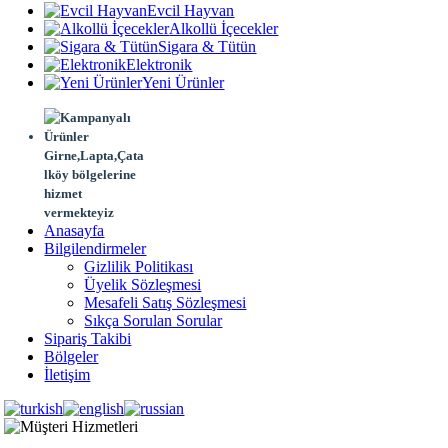
Evcil Hayvan
Alkollü İçecekler
Sigara & Tütün
Elektronik
Yeni Ürünler
Girne,Lapta,Çata
lköy bölgelerine
hizmet
vermekteyiz
Anasayfa
Bilgilendirmeler
Gizlilik Politikası
Üyelik Sözleşmesi
Mesafeli Satış Sözleşmesi
Sıkça Sorulan Sorular
Sipariş Takibi
Bölgeler
İletişim