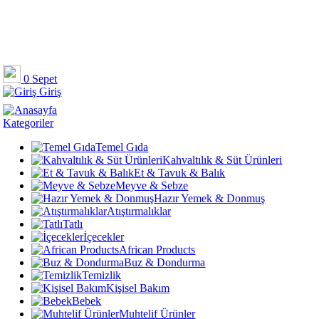
0
Sepet
Giriş
Kategoriler
Temel Gıda
Kahvaltılık & Süt Ürünleri
Et & Tavuk & Balık
Meyve & Sebze
Hazır Yemek & Donmuş
Atıştırmalıklar
Tatlı
İçecekler
African Products
Buz & Dondurma
Temizlik
Kişisel Bakım
Bebek
Muhtelif Ürünler