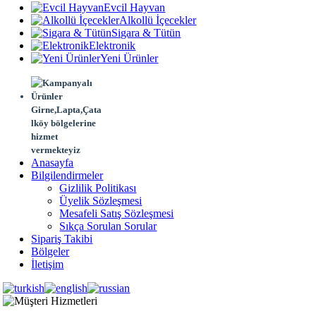
Evcil Hayvan
Alkollü İçecekler
Sigara & Tütün
Elektronik
Yeni Ürünler
Girne,Lapta,Çata
lköy bölgelerine
hizmet
vermekteyiz
Anasayfa
Bilgilendirmeler
Gizlilik Politikası
Üyelik Sözleşmesi
Mesafeli Satış Sözleşmesi
Sıkça Sorulan Sorular
Sipariş Takibi
Bölgeler
İletişim