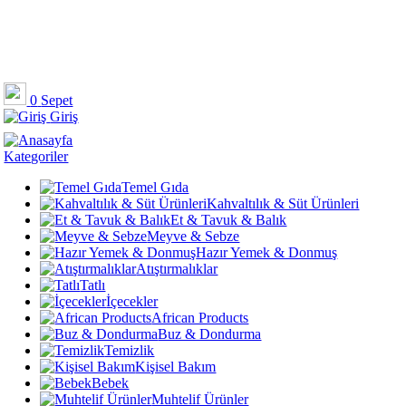
0
Sepet
Giriş
Kategoriler
Temel Gıda
Kahvaltılık & Süt Ürünleri
Et & Tavuk & Balık
Meyve & Sebze
Hazır Yemek & Donmuş
Atıştırmalıklar
Tatlı
İçecekler
African Products
Buz & Dondurma
Temizlik
Kişisel Bakım
Bebek
Muhtelif Ürünler