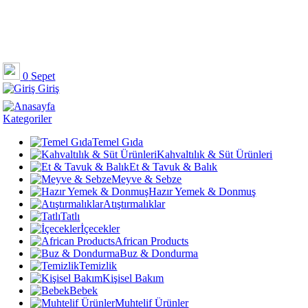
0
Sepet
Giriş
Kategoriler
Temel Gıda
Kahvaltılık & Süt Ürünleri
Et & Tavuk & Balık
Meyve & Sebze
Hazır Yemek & Donmuş
Atıştırmalıklar
Tatlı
İçecekler
African Products
Buz & Dondurma
Temizlik
Kişisel Bakım
Bebek
Muhtelif Ürünler