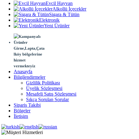
Evcil Hayvan
Alkollü İçecekler
Sigara & Tütün
Elektronik
Yeni Ürünler
Girne,Lapta,Çata
lköy bölgelerine
hizmet
vermekteyiz
Anasayfa
Bilgilendirmeler
Gizlilik Politikası
Üyelik Sözleşmesi
Mesafeli Satış Sözleşmesi
Sıkça Sorulan Sorular
Sipariş Takibi
Bölgeler
İletişim