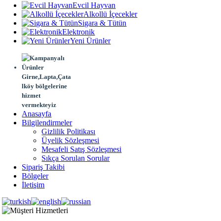
Evcil Hayvan
Alkollü İçecekler
Sigara & Tütün
Elektronik
Yeni Ürünler
Girne,Lapta,Çata
lköy bölgelerine
hizmet
vermekteyiz
Anasayfa
Bilgilendirmeler
Gizlilik Politikası
Üyelik Sözleşmesi
Mesafeli Satış Sözleşmesi
Sıkça Sorulan Sorular
Sipariş Takibi
Bölgeler
İletişim