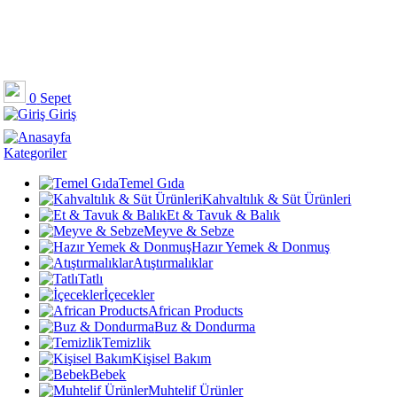
0
Sepet
Giriş
Kategoriler
Temel Gıda
Kahvaltılık & Süt Ürünleri
Et & Tavuk & Balık
Meyve & Sebze
Hazır Yemek & Donmuş
Atıştırmalıklar
Tatlı
İçecekler
African Products
Buz & Dondurma
Temizlik
Kişisel Bakım
Bebek
Muhtelif Ürünler