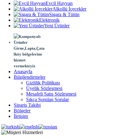
Evcil Hayvan
Alkollü İçecekler
Sigara & Tütün
Elektronik
Yeni Ürünler
Girne,Lapta,Çata
lköy bölgelerine
hizmet
vermekteyiz
Anasayfa
Bilgilendirmeler
Gizlilik Politikası
Üyelik Sözleşmesi
Mesafeli Satış Sözleşmesi
Sıkça Sorulan Sorular
Sipariş Takibi
Bölgeler
İletişim