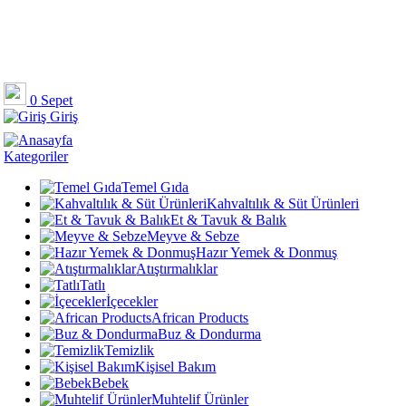
0
Sepet
Giriş
Kategoriler
Temel Gıda
Kahvaltılık & Süt Ürünleri
Et & Tavuk & Balık
Meyve & Sebze
Hazır Yemek & Donmuş
Atıştırmalıklar
Tatlı
İçecekler
African Products
Buz & Dondurma
Temizlik
Kişisel Bakım
Bebek
Muhtelif Ürünler