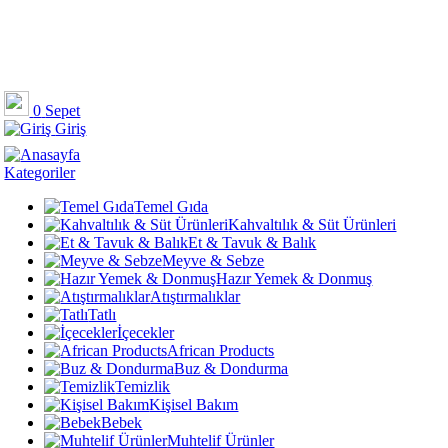
0
Sepet
Giriş
Kategoriler
Temel Gıda
Kahvaltılık & Süt Ürünleri
Et & Tavuk & Balık
Meyve & Sebze
Hazır Yemek & Donmuş
Atıştırmalıklar
Tatlı
İçecekler
African Products
Buz & Dondurma
Temizlik
Kişisel Bakım
Bebek
Muhtelif Ürünler