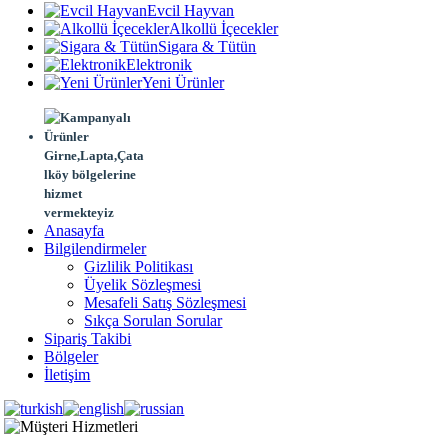
Evcil Hayvan
Alkollü İçecekler
Sigara & Tütün
Elektronik
Yeni Ürünler
Girne,Lapta,Çata
lköy bölgelerine
hizmet
vermekteyiz
Anasayfa
Bilgilendirmeler
Gizlilik Politikası
Üyelik Sözleşmesi
Mesafeli Satış Sözleşmesi
Sıkça Sorulan Sorular
Sipariş Takibi
Bölgeler
İletişim