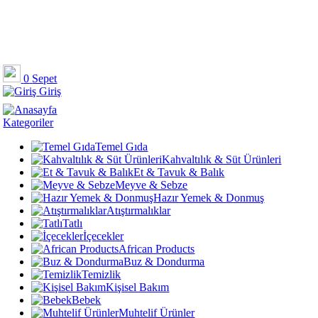
0
Sepet
Giriş
Kategoriler
Temel Gıda
Kahvaltılık & Süt Ürünleri
Et & Tavuk & Balık
Meyve & Sebze
Hazır Yemek & Donmuş
Atıştırmalıklar
Tatlı
İçecekler
African Products
Buz & Dondurma
Temizlik
Kişisel Bakım
Bebek
Muhtelif Ürünler