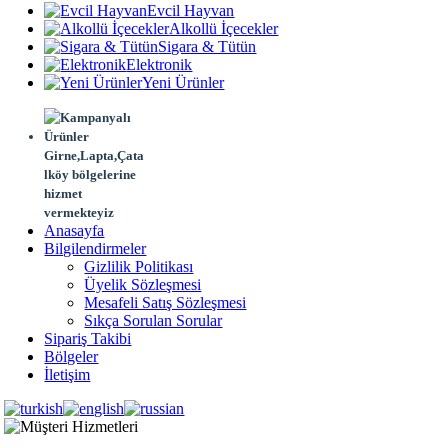
Evcil Hayvan
Alkollü İçecekler
Sigara & Tütün
Elektronik
Yeni Ürünler
Girne,Lapta,Çata
lköy bölgelerine
hizmet
vermekteyiz
Anasayfa
Bilgilendirmeler
Gizlilik Politikası
Üyelik Sözleşmesi
Mesafeli Satış Sözleşmesi
Sıkça Sorulan Sorular
Sipariş Takibi
Bölgeler
İletişim