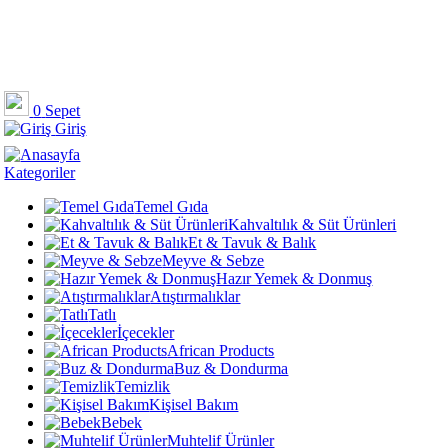
0
Sepet
Giriş
Kategoriler
Temel Gıda
Kahvaltılık & Süt Ürünleri
Et & Tavuk & Balık
Meyve & Sebze
Hazır Yemek & Donmuş
Atıştırmalıklar
Tatlı
İçecekler
African Products
Buz & Dondurma
Temizlik
Kişisel Bakım
Bebek
Muhtelif Ürünler