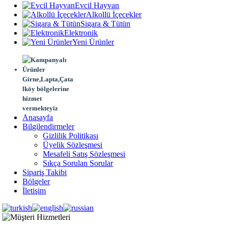
Evcil Hayvan
Alkollü İçecekler
Sigara & Tütün
Elektronik
Yeni Ürünler
Girne,Lapta,Çata
lköy bölgelerine
hizmet
vermekteyiz
Anasayfa
Bilgilendirmeler
Gizlilik Politikası
Üyelik Sözleşmesi
Mesafeli Satış Sözleşmesi
Sıkça Sorulan Sorular
Sipariş Takibi
Bölgeler
İletişim