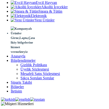
Evcil Hayvan
Alkollü İçecekler
Sigara & Tütün
Elektronik
Yeni Ürünler
Girne,Lapta,Çata
lköy bölgelerine
hizmet
vermekteyiz
Anasayfa
Bilgilendirmeler
Gizlilik Politikası
Üyelik Sözleşmesi
Mesafeli Satış Sözleşmesi
Sıkça Sorulan Sorular
Sipariş Takibi
Bölgeler
İletişim