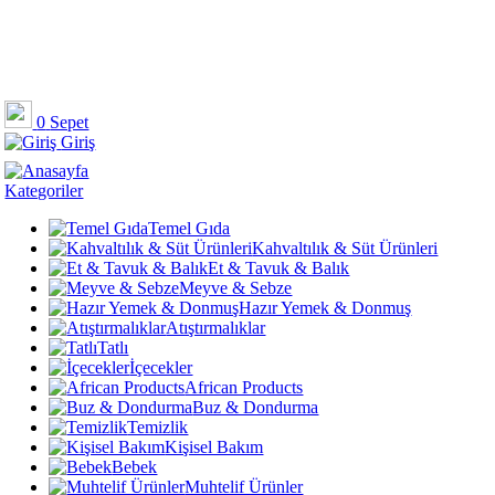
0
Sepet
Giriş
Kategoriler
Temel Gıda
Kahvaltılık & Süt Ürünleri
Et & Tavuk & Balık
Meyve & Sebze
Hazır Yemek & Donmuş
Atıştırmalıklar
Tatlı
İçecekler
African Products
Buz & Dondurma
Temizlik
Kişisel Bakım
Bebek
Muhtelif Ürünler