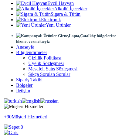
Evcil Hayvan
Alkollü İçecekler
Sigara & Tütün
Elektronik
Yeni Ürünler
Girne,Lapta,Çatalköy bölgelerine
hizmet vermekteyiz
Anasayfa
Bilgilendirmeler
Gizlilik Politikası
Üyelik Sözleşmesi
Mesafeli Satış Sözleşmesi
Sıkça Sorulan Sorular
Sipariş Takibi
Bölgeler
İletişim
+90
Müşteri Hizmetleri
0