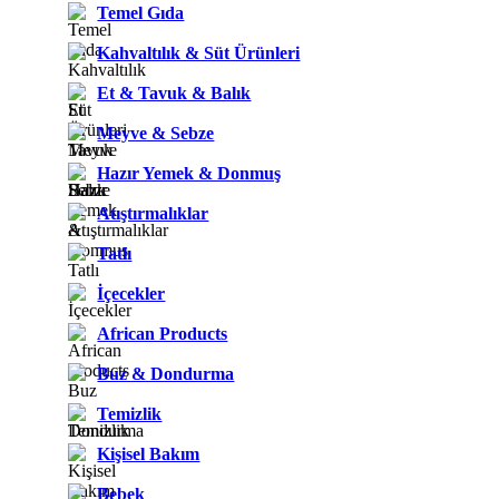
Temel Gıda
Kahvaltılık & Süt Ürünleri
Et & Tavuk & Balık
Meyve & Sebze
Hazır Yemek & Donmuş
Atıştırmalıklar
Tatlı
İçecekler
African Products
Buz & Dondurma
Temizlik
Kişisel Bakım
Bebek