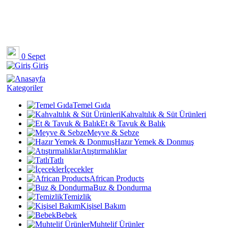
0
Sepet
Giriş
Kategoriler
Temel Gıda
Kahvaltılık & Süt Ürünleri
Et & Tavuk & Balık
Meyve & Sebze
Hazır Yemek & Donmuş
Atıştırmalıklar
Tatlı
İçecekler
African Products
Buz & Dondurma
Temizlik
Kişisel Bakım
Bebek
Muhtelif Ürünler