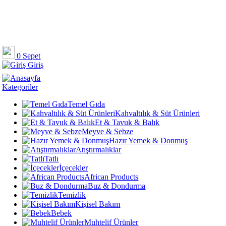
0
Sepet
Giriş
Kategoriler
Temel Gıda
Kahvaltılık & Süt Ürünleri
Et & Tavuk & Balık
Meyve & Sebze
Hazır Yemek & Donmuş
Atıştırmalıklar
Tatlı
İçecekler
African Products
Buz & Dondurma
Temizlik
Kişisel Bakım
Bebek
Muhtelif Ürünler