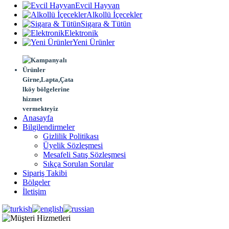
Evcil Hayvan
Alkollü İçecekler
Sigara & Tütün
Elektronik
Yeni Ürünler
Girne,Lapta,Çata
lköy bölgelerine
hizmet
vermekteyiz
Anasayfa
Bilgilendirmeler
Gizlilik Politikası
Üyelik Sözleşmesi
Mesafeli Satış Sözleşmesi
Sıkça Sorulan Sorular
Sipariş Takibi
Bölgeler
İletişim