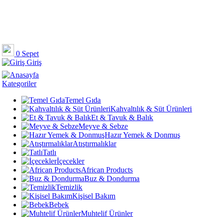
0
Sepet
Giriş
Kategoriler
Temel Gıda
Kahvaltılık & Süt Ürünleri
Et & Tavuk & Balık
Meyve & Sebze
Hazır Yemek & Donmuş
Atıştırmalıklar
Tatlı
İçecekler
African Products
Buz & Dondurma
Temizlik
Kişisel Bakım
Bebek
Muhtelif Ürünler