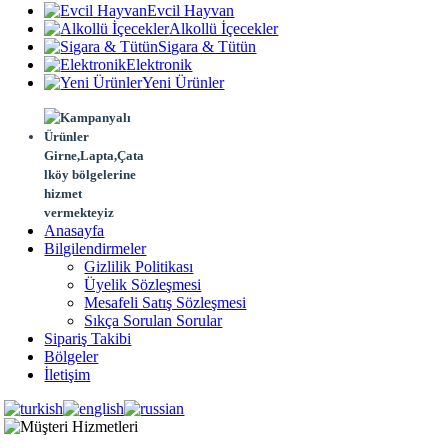
Evcil Hayvan
Alkollü İçecekler
Sigara & Tütün
Elektronik
Yeni Ürünler
Girne,Lapta,Çata
lköy bölgelerine
hizmet
vermekteyiz
Anasayfa
Bilgilendirmeler
Gizlilik Politikası
Üyelik Sözleşmesi
Mesafeli Satış Sözleşmesi
Sıkça Sorulan Sorular
Sipariş Takibi
Bölgeler
İletişim