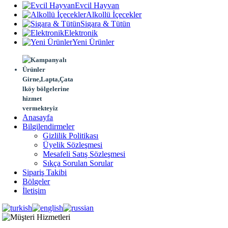
Evcil Hayvan
Alkollü İçecekler
Sigara & Tütün
Elektronik
Yeni Ürünler
Girne,Lapta,Çata
lköy bölgelerine
hizmet
vermekteyiz
Anasayfa
Bilgilendirmeler
Gizlilik Politikası
Üyelik Sözleşmesi
Mesafeli Satış Sözleşmesi
Sıkça Sorulan Sorular
Sipariş Takibi
Bölgeler
İletişim