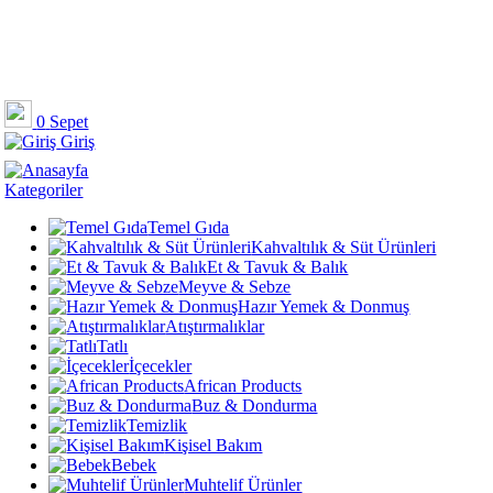
0
Sepet
Giriş
Kategoriler
Temel Gıda
Kahvaltılık & Süt Ürünleri
Et & Tavuk & Balık
Meyve & Sebze
Hazır Yemek & Donmuş
Atıştırmalıklar
Tatlı
İçecekler
African Products
Buz & Dondurma
Temizlik
Kişisel Bakım
Bebek
Muhtelif Ürünler