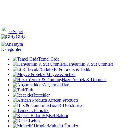
0
Sepet
Giriş
Kategoriler
Temel Gıda
Kahvaltılık & Süt Ürünleri
Et & Tavuk & Balık
Meyve & Sebze
Hazır Yemek & Donmuş
Atıştırmalıklar
Tatlı
İçecekler
African Products
Buz & Dondurma
Temizlik
Kişisel Bakım
Bebek
Muhtelif Ürünler