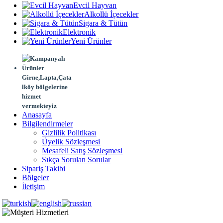
Evcil Hayvan
Alkollü İçecekler
Sigara & Tütün
Elektronik
Yeni Ürünler
Girne,Lapta,Çata
lköy bölgelerine
hizmet
vermekteyiz
Anasayfa
Bilgilendirmeler
Gizlilik Politikası
Üyelik Sözleşmesi
Mesafeli Satış Sözleşmesi
Sıkça Sorulan Sorular
Sipariş Takibi
Bölgeler
İletişim