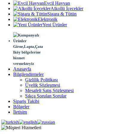
Evcil Hayvan
Alkollü İçecekler
Sigara & Tütün
Elektronik
Yeni Ürünler
Girne,Lapta,Çata
lköy bölgelerine
hizmet
vermekteyiz
Anasayfa
Bilgilendirmeler
Gizlilik Politikası
Üyelik Sözleşmesi
Mesafeli Satış Sözleşmesi
Sıkça Sorulan Sorular
Sipariş Takibi
Bölgeler
İletişim