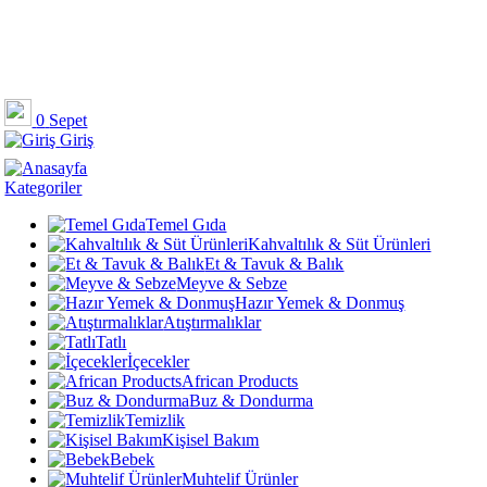
0
Sepet
Giriş
Kategoriler
Temel Gıda
Kahvaltılık & Süt Ürünleri
Et & Tavuk & Balık
Meyve & Sebze
Hazır Yemek & Donmuş
Atıştırmalıklar
Tatlı
İçecekler
African Products
Buz & Dondurma
Temizlik
Kişisel Bakım
Bebek
Muhtelif Ürünler