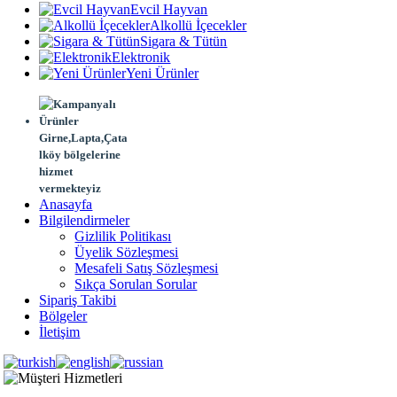
Evcil Hayvan
Alkollü İçecekler
Sigara & Tütün
Elektronik
Yeni Ürünler
Girne,Lapta,Çata
lköy bölgelerine
hizmet
vermekteyiz
Anasayfa
Bilgilendirmeler
Gizlilik Politikası
Üyelik Sözleşmesi
Mesafeli Satış Sözleşmesi
Sıkça Sorulan Sorular
Sipariş Takibi
Bölgeler
İletişim