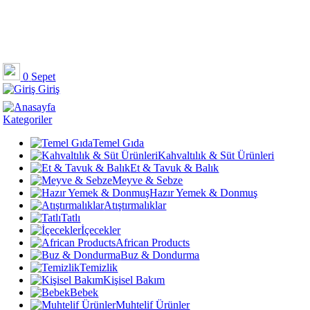
0
Sepet
Giriş
Kategoriler
Temel Gıda
Kahvaltılık & Süt Ürünleri
Et & Tavuk & Balık
Meyve & Sebze
Hazır Yemek & Donmuş
Atıştırmalıklar
Tatlı
İçecekler
African Products
Buz & Dondurma
Temizlik
Kişisel Bakım
Bebek
Muhtelif Ürünler