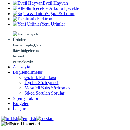
Evcil Hayvan
Alkollü İçecekler
Sigara & Tütün
Elektronik
Yeni Ürünler
Girne,Lapta,Çata
lköy bölgelerine
hizmet
vermekteyiz
Anasayfa
Bilgilendirmeler
Gizlilik Politikası
Üyelik Sözleşmesi
Mesafeli Satış Sözleşmesi
Sıkça Sorulan Sorular
Sipariş Takibi
Bölgeler
İletişim