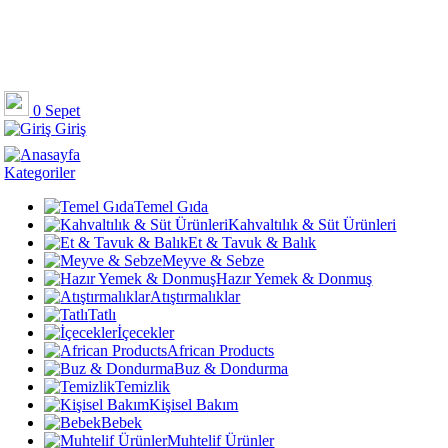
0
Sepet
Giriş
Kategoriler
Temel Gıda
Kahvaltılık & Süt Ürünleri
Et & Tavuk & Balık
Meyve & Sebze
Hazır Yemek & Donmuş
Atıştırmalıklar
Tatlı
İçecekler
African Products
Buz & Dondurma
Temizlik
Kişisel Bakım
Bebek
Muhtelif Ürünler