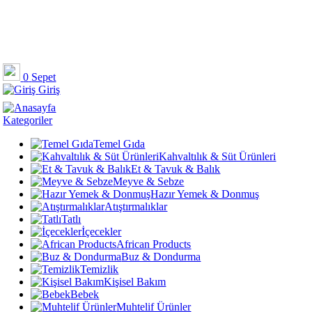
0
Sepet
Giriş
Kategoriler
Temel Gıda
Kahvaltılık & Süt Ürünleri
Et & Tavuk & Balık
Meyve & Sebze
Hazır Yemek & Donmuş
Atıştırmalıklar
Tatlı
İçecekler
African Products
Buz & Dondurma
Temizlik
Kişisel Bakım
Bebek
Muhtelif Ürünler