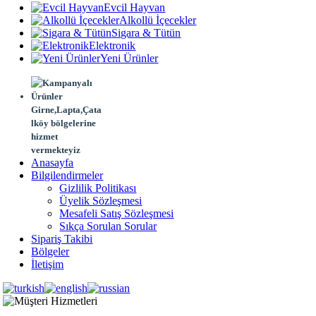
Evcil Hayvan
Alkollü İçecekler
Sigara & Tütün
Elektronik
Yeni Ürünler
Girne,Lapta,Çata
lköy bölgelerine
hizmet
vermekteyiz
Anasayfa
Bilgilendirmeler
Gizlilik Politikası
Üyelik Sözleşmesi
Mesafeli Satış Sözleşmesi
Sıkça Sorulan Sorular
Sipariş Takibi
Bölgeler
İletişim