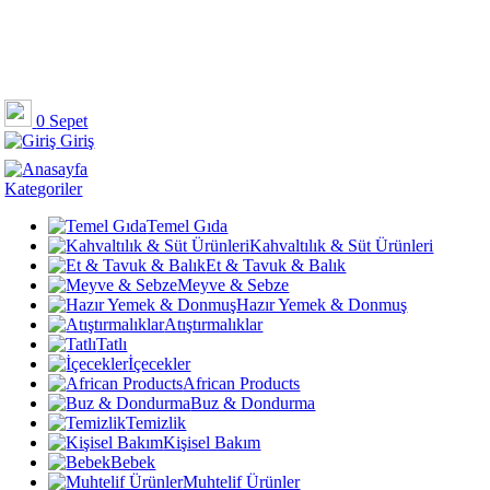
0
Sepet
Giriş
Kategoriler
Temel Gıda
Kahvaltılık & Süt Ürünleri
Et & Tavuk & Balık
Meyve & Sebze
Hazır Yemek & Donmuş
Atıştırmalıklar
Tatlı
İçecekler
African Products
Buz & Dondurma
Temizlik
Kişisel Bakım
Bebek
Muhtelif Ürünler