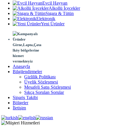
Evcil Hayvan
Alkollü İçecekler
Sigara & Tütün
Elektronik
Yeni Ürünler
Girne,Lapta,Çata
lköy bölgelerine
hizmet
vermekteyiz
Anasayfa
Bilgilendirmeler
Gizlilik Politikası
Üyelik Sözleşmesi
Mesafeli Satış Sözleşmesi
Sıkça Sorulan Sorular
Sipariş Takibi
Bölgeler
İletişim