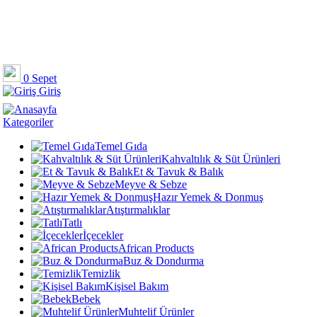
0
Sepet
Giriş
Kategoriler
Temel Gıda
Kahvaltılık & Süt Ürünleri
Et & Tavuk & Balık
Meyve & Sebze
Hazır Yemek & Donmuş
Atıştırmalıklar
Tatlı
İçecekler
African Products
Buz & Dondurma
Temizlik
Kişisel Bakım
Bebek
Muhtelif Ürünler