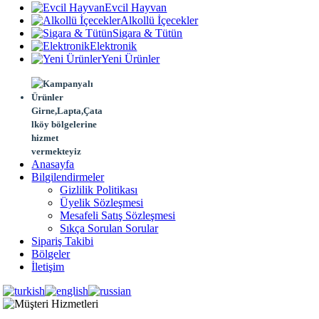
Evcil Hayvan
Alkollü İçecekler
Sigara & Tütün
Elektronik
Yeni Ürünler
Girne,Lapta,Çata
lköy bölgelerine
hizmet
vermekteyiz
Anasayfa
Bilgilendirmeler
Gizlilik Politikası
Üyelik Sözleşmesi
Mesafeli Satış Sözleşmesi
Sıkça Sorulan Sorular
Sipariş Takibi
Bölgeler
İletişim