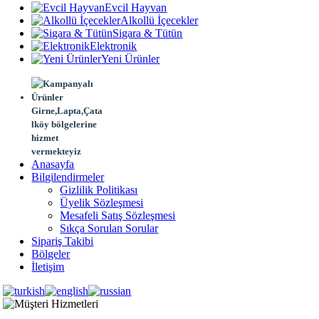
Evcil Hayvan
Alkollü İçecekler
Sigara & Tütün
Elektronik
Yeni Ürünler
Girne,Lapta,Çata
lköy bölgelerine
hizmet
vermekteyiz
Anasayfa
Bilgilendirmeler
Gizlilik Politikası
Üyelik Sözleşmesi
Mesafeli Satış Sözleşmesi
Sıkça Sorulan Sorular
Sipariş Takibi
Bölgeler
İletişim