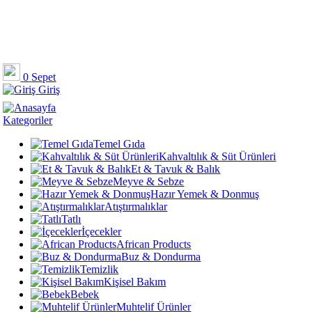
0
Sepet
Giriş
Kategoriler
Temel Gıda
Kahvaltılık & Süt Ürünleri
Et & Tavuk & Balık
Meyve & Sebze
Hazır Yemek & Donmuş
Atıştırmalıklar
Tatlı
İçecekler
African Products
Buz & Dondurma
Temizlik
Kişisel Bakım
Bebek
Muhtelif Ürünler