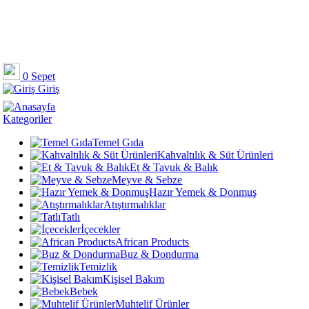
0
Sepet
Giriş
Kategoriler
Temel Gıda
Kahvaltılık & Süt Ürünleri
Et & Tavuk & Balık
Meyve & Sebze
Hazır Yemek & Donmuş
Atıştırmalıklar
Tatlı
İçecekler
African Products
Buz & Dondurma
Temizlik
Kişisel Bakım
Bebek
Muhtelif Ürünler