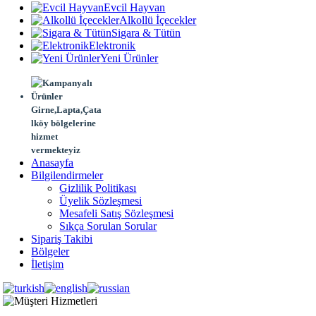
Evcil Hayvan
Alkollü İçecekler
Sigara & Tütün
Elektronik
Yeni Ürünler
Girne,Lapta,Çata
lköy bölgelerine
hizmet
vermekteyiz
Anasayfa
Bilgilendirmeler
Gizlilik Politikası
Üyelik Sözleşmesi
Mesafeli Satış Sözleşmesi
Sıkça Sorulan Sorular
Sipariş Takibi
Bölgeler
İletişim