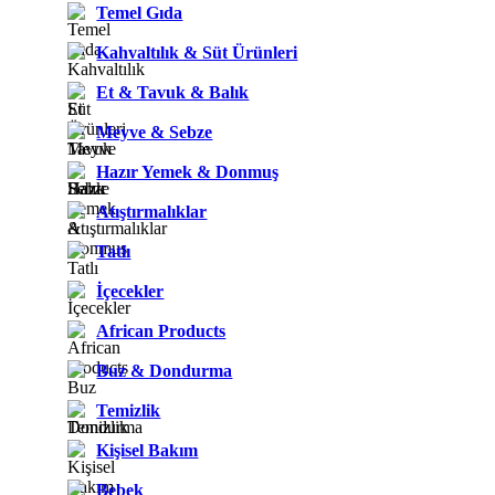
Temel Gıda
Kahvaltılık & Süt Ürünleri
Et & Tavuk & Balık
Meyve & Sebze
Hazır Yemek & Donmuş
Atıştırmalıklar
Tatlı
İçecekler
African Products
Buz & Dondurma
Temizlik
Kişisel Bakım
Bebek