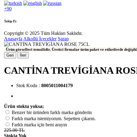
+90
Takip Et
Copyright © 2025 Tüm Hakları Saklıdır.
Anasayfa
Alkollü İçecekler
Şarap
Ürün görselleri temsilidir. Üretici firmalar ürün paket ve etiketlerde değişi
Geri
İleri
CANTİNA TREVİGİANA ROS
Stok Kodu
:
8005011004179
Ürün stokta yoksa;
Benzer bir üründen farklı marka gönderin
Farklı marka istemiyorum. Sepetten çıkarın.
Farklı marka için beni arayın
225.00 TL
Stokta Yok