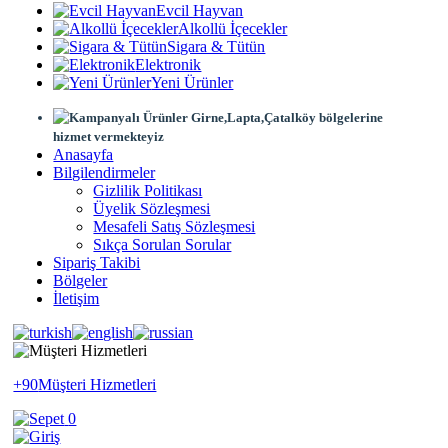
Evcil Hayvan
Alkollü İçecekler
Sigara & Tütün
Elektronik
Yeni Ürünler
Girne,Lapta,Çatalköy bölgelerine
hizmet vermekteyiz
Anasayfa
Bilgilendirmeler
Gizlilik Politikası
Üyelik Sözleşmesi
Mesafeli Satış Sözleşmesi
Sıkça Sorulan Sorular
Sipariş Takibi
Bölgeler
İletişim
+90
Müşteri Hizmetleri
0