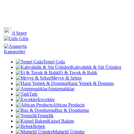
0
Sepet
Giriş
Kategoriler
Temel Gıda
Kahvaltılık & Süt Ürünleri
Et & Tavuk & Balık
Meyve & Sebze
Hazır Yemek & Donmuş
Atıştırmalıklar
Tatlı
İçecekler
African Products
Buz & Dondurma
Temizlik
Kişisel Bakım
Bebek
Muhtelif Ürünler