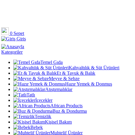
0
Sepet
Giriş
Kategoriler
Temel Gıda
Kahvaltılık & Süt Ürünleri
Et & Tavuk & Balık
Meyve & Sebze
Hazır Yemek & Donmuş
Atıştırmalıklar
Tatlı
İçecekler
African Products
Buz & Dondurma
Temizlik
Kişisel Bakım
Bebek
Muhtelif Ürünler