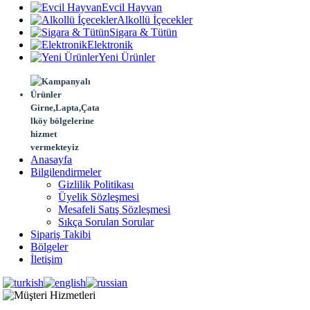
Evcil Hayvan
Alkollü İçecekler
Sigara & Tütün
Elektronik
Yeni Ürünler
Girne,Lapta,Çata
lköy bölgelerine
hizmet
vermekteyiz
Anasayfa
Bilgilendirmeler
Gizlilik Politikası
Üyelik Sözleşmesi
Mesafeli Satış Sözleşmesi
Sıkça Sorulan Sorular
Sipariş Takibi
Bölgeler
İletişim