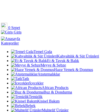
0
Sepet
Giriş
Kategoriler
Temel Gıda
Kahvaltılık & Süt Ürünleri
Et & Tavuk & Balık
Meyve & Sebze
Hazır Yemek & Donmuş
Atıştırmalıklar
Tatlı
İçecekler
African Products
Buz & Dondurma
Temizlik
Kişisel Bakım
Bebek
Muhtelif Ürünler