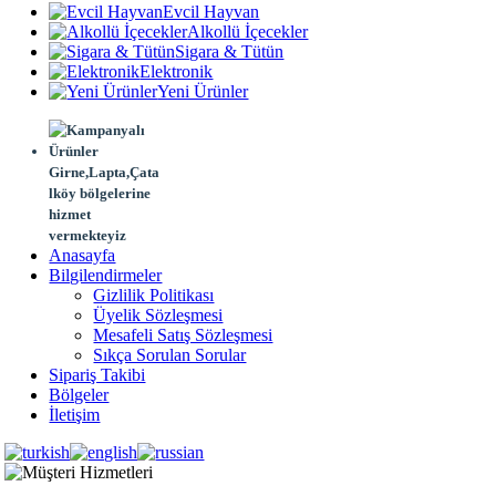
Evcil Hayvan
Alkollü İçecekler
Sigara & Tütün
Elektronik
Yeni Ürünler
Girne,Lapta,Çata
lköy bölgelerine
hizmet
vermekteyiz
Anasayfa
Bilgilendirmeler
Gizlilik Politikası
Üyelik Sözleşmesi
Mesafeli Satış Sözleşmesi
Sıkça Sorulan Sorular
Sipariş Takibi
Bölgeler
İletişim