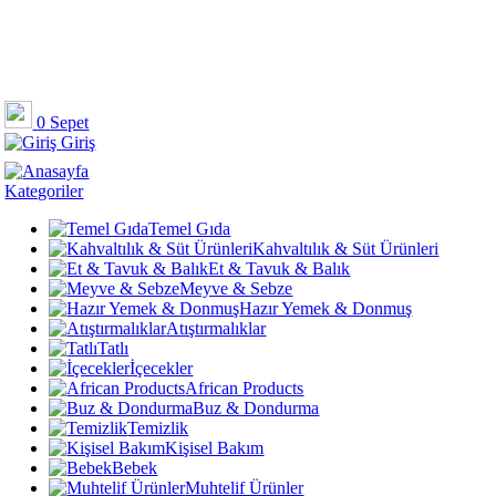
0
Sepet
Giriş
Kategoriler
Temel Gıda
Kahvaltılık & Süt Ürünleri
Et & Tavuk & Balık
Meyve & Sebze
Hazır Yemek & Donmuş
Atıştırmalıklar
Tatlı
İçecekler
African Products
Buz & Dondurma
Temizlik
Kişisel Bakım
Bebek
Muhtelif Ürünler