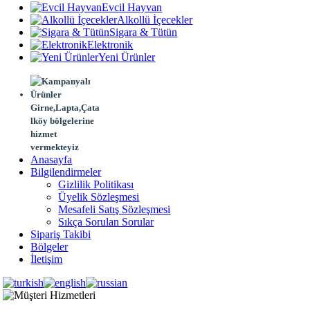
Evcil Hayvan
Alkollü İçecekler
Sigara & Tütün
Elektronik
Yeni Ürünler
Girne,Lapta,Çata
lköy bölgelerine
hizmet
vermekteyiz
Anasayfa
Bilgilendirmeler
Gizlilik Politikası
Üyelik Sözleşmesi
Mesafeli Satış Sözleşmesi
Sıkça Sorulan Sorular
Sipariş Takibi
Bölgeler
İletişim