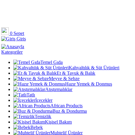
0
Sepet
Giriş
Kategoriler
Temel Gıda
Kahvaltılık & Süt Ürünleri
Et & Tavuk & Balık
Meyve & Sebze
Hazır Yemek & Donmuş
Atıştırmalıklar
Tatlı
İçecekler
African Products
Buz & Dondurma
Temizlik
Kişisel Bakım
Bebek
Muhtelif Ürünler