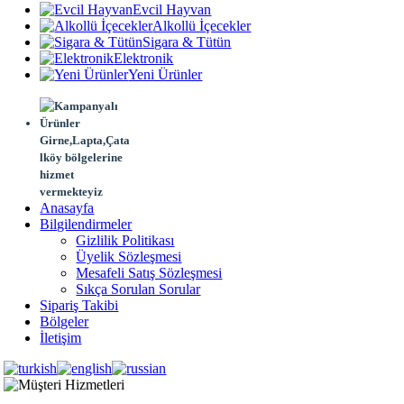
Evcil Hayvan
Alkollü İçecekler
Sigara & Tütün
Elektronik
Yeni Ürünler
Girne,Lapta,Çata
lköy bölgelerine
hizmet
vermekteyiz
Anasayfa
Bilgilendirmeler
Gizlilik Politikası
Üyelik Sözleşmesi
Mesafeli Satış Sözleşmesi
Sıkça Sorulan Sorular
Sipariş Takibi
Bölgeler
İletişim