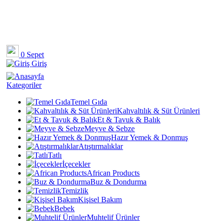
0
Sepet
Giriş
Kategoriler
Temel Gıda
Kahvaltılık & Süt Ürünleri
Et & Tavuk & Balık
Meyve & Sebze
Hazır Yemek & Donmuş
Atıştırmalıklar
Tatlı
İçecekler
African Products
Buz & Dondurma
Temizlik
Kişisel Bakım
Bebek
Muhtelif Ürünler