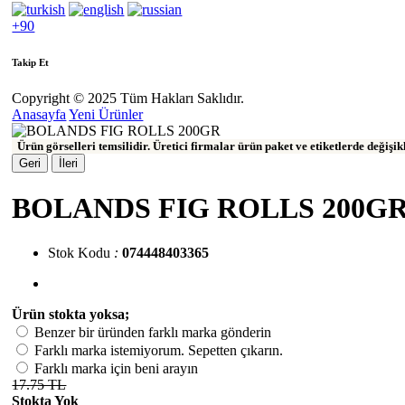
+90
Takip Et
Copyright © 2025 Tüm Hakları Saklıdır.
Anasayfa
Yeni Ürünler
Ürün görselleri temsilidir. Üretici firmalar ürün paket ve etiketlerde değişi
Geri
İleri
BOLANDS FIG ROLLS 200G
Stok Kodu
:
074448403365
Ürün stokta yoksa;
Benzer bir üründen farklı marka gönderin
Farklı marka istemiyorum. Sepetten çıkarın.
Farklı marka için beni arayın
17.75 TL
Stokta Yok