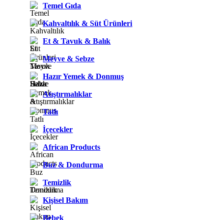
Temel Gıda
Kahvaltılık & Süt Ürünleri
Et & Tavuk & Balık
Meyve & Sebze
Hazır Yemek & Donmuş
Atıştırmalıklar
Tatlı
İçecekler
African Products
Buz & Dondurma
Temizlik
Kişisel Bakım
Bebek