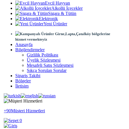
Evcil Hayvan
Alkollü İçecekler
Sigara & Tütün
Elektronik
Yeni Ürünler
Girne,Lapta,Çatalköy bölgelerine
hizmet vermekteyiz
Anasayfa
Bilgilendirmeler
Gizlilik Politikası
Üyelik Sözleşmesi
Mesafeli Satış Sözleşmesi
Sıkça Sorulan Sorular
Sipariş Takibi
Bölgeler
İletişim
+90
Müşteri Hizmetleri
0