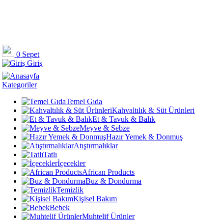
0
Sepet
Giriş
Kategoriler
Temel Gıda
Kahvaltılık & Süt Ürünleri
Et & Tavuk & Balık
Meyve & Sebze
Hazır Yemek & Donmuş
Atıştırmalıklar
Tatlı
İçecekler
African Products
Buz & Dondurma
Temizlik
Kişisel Bakım
Bebek
Muhtelif Ürünler