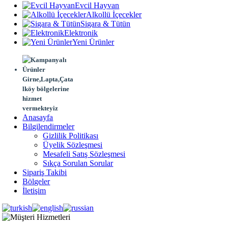
Evcil Hayvan
Alkollü İçecekler
Sigara & Tütün
Elektronik
Yeni Ürünler
Girne,Lapta,Çata
lköy bölgelerine
hizmet
vermekteyiz
Anasayfa
Bilgilendirmeler
Gizlilik Politikası
Üyelik Sözleşmesi
Mesafeli Satış Sözleşmesi
Sıkça Sorulan Sorular
Sipariş Takibi
Bölgeler
İletişim