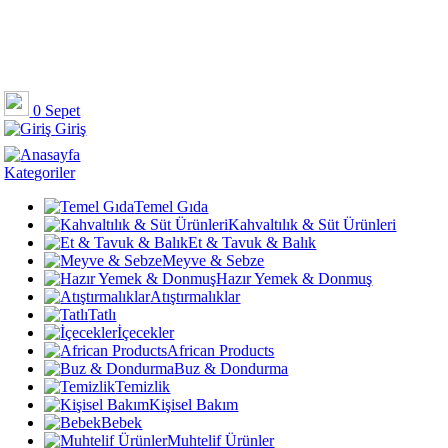
0
Sepet
Giriş
Kategoriler
Temel Gıda
Kahvaltılık & Süt Ürünleri
Et & Tavuk & Balık
Meyve & Sebze
Hazır Yemek & Donmuş
Atıştırmalıklar
Tatlı
İçecekler
African Products
Buz & Dondurma
Temizlik
Kişisel Bakım
Bebek
Muhtelif Ürünler