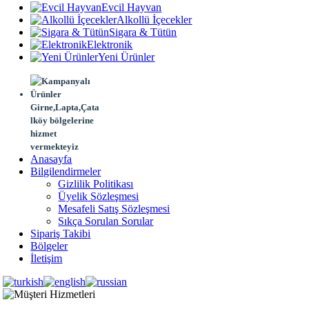
Evcil Hayvan
Alkollü İçecekler
Sigara & Tütün
Elektronik
Yeni Ürünler
Girne,Lapta,Çata
lköy bölgelerine
hizmet
vermekteyiz
Anasayfa
Bilgilendirmeler
Gizlilik Politikası
Üyelik Sözleşmesi
Mesafeli Satış Sözleşmesi
Sıkça Sorulan Sorular
Sipariş Takibi
Bölgeler
İletişim