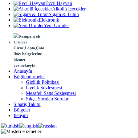
Evcil Hayvan
Alkollü İçecekler
Sigara & Tütün
Elektronik
Yeni Ürünler
Girne,Lapta,Çata
lköy bölgelerine
hizmet
vermekteyiz
Anasayfa
Bilgilendirmeler
Gizlilik Politikası
Üyelik Sözleşmesi
Mesafeli Satış Sözleşmesi
Sıkça Sorulan Sorular
Sipariş Takibi
Bölgeler
İletişim