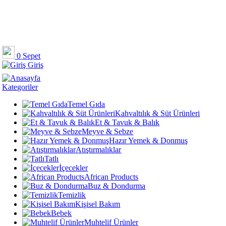
0
Sepet
Giriş
Kategoriler
Temel Gıda
Kahvaltılık & Süt Ürünleri
Et & Tavuk & Balık
Meyve & Sebze
Hazır Yemek & Donmuş
Atıştırmalıklar
Tatlı
İçecekler
African Products
Buz & Dondurma
Temizlik
Kişisel Bakım
Bebek
Muhtelif Ürünler