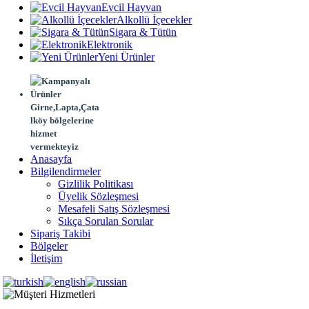
Evcil Hayvan
Alkollü İçecekler
Sigara & Tütün
Elektronik
Yeni Ürünler
Girne,Lapta,Çata
lköy bölgelerine
hizmet
vermekteyiz
Anasayfa
Bilgilendirmeler
Gizlilik Politikası
Üyelik Sözleşmesi
Mesafeli Satış Sözleşmesi
Sıkça Sorulan Sorular
Sipariş Takibi
Bölgeler
İletişim