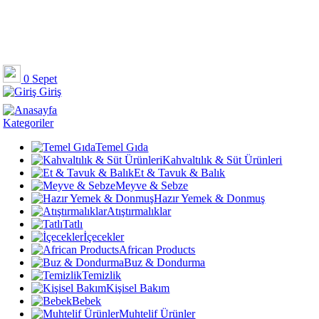
0
Sepet
Giriş
Kategoriler
Temel Gıda
Kahvaltılık & Süt Ürünleri
Et & Tavuk & Balık
Meyve & Sebze
Hazır Yemek & Donmuş
Atıştırmalıklar
Tatlı
İçecekler
African Products
Buz & Dondurma
Temizlik
Kişisel Bakım
Bebek
Muhtelif Ürünler