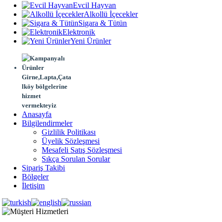
Evcil Hayvan
Alkollü İçecekler
Sigara & Tütün
Elektronik
Yeni Ürünler
Girne,Lapta,Çata
lköy bölgelerine
hizmet
vermekteyiz
Anasayfa
Bilgilendirmeler
Gizlilik Politikası
Üyelik Sözleşmesi
Mesafeli Satış Sözleşmesi
Sıkça Sorulan Sorular
Sipariş Takibi
Bölgeler
İletişim