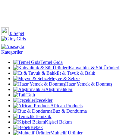
0
Sepet
Giriş
Kategoriler
Temel Gıda
Kahvaltılık & Süt Ürünleri
Et & Tavuk & Balık
Meyve & Sebze
Hazır Yemek & Donmuş
Atıştırmalıklar
Tatlı
İçecekler
African Products
Buz & Dondurma
Temizlik
Kişisel Bakım
Bebek
Muhtelif Ürünler