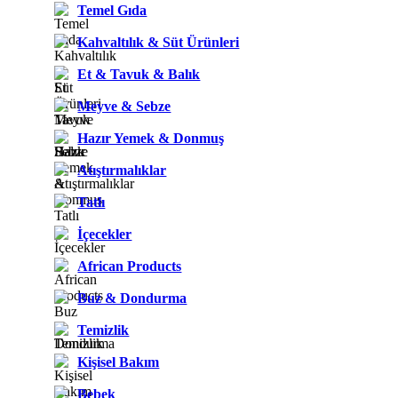
Temel Gıda
Kahvaltılık & Süt Ürünleri
Et & Tavuk & Balık
Meyve & Sebze
Hazır Yemek & Donmuş
Atıştırmalıklar
Tatlı
İçecekler
African Products
Buz & Dondurma
Temizlik
Kişisel Bakım
Bebek