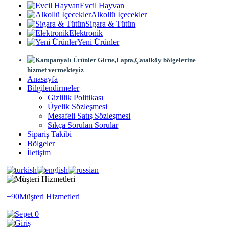
Evcil Hayvan
Alkollü İçecekler
Sigara & Tütün
Elektronik
Yeni Ürünler
Girne,Lapta,Çatalköy bölgelerine
hizmet vermekteyiz
Anasayfa
Bilgilendirmeler
Gizlilik Politikası
Üyelik Sözleşmesi
Mesafeli Satış Sözleşmesi
Sıkça Sorulan Sorular
Sipariş Takibi
Bölgeler
İletişim
+90
Müşteri Hizmetleri
0