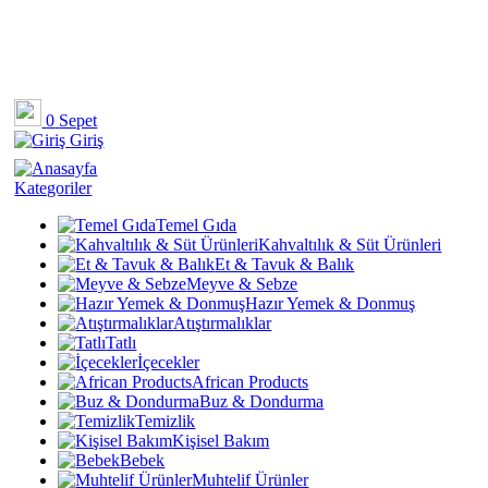
0
Sepet
Giriş
Kategoriler
Temel Gıda
Kahvaltılık & Süt Ürünleri
Et & Tavuk & Balık
Meyve & Sebze
Hazır Yemek & Donmuş
Atıştırmalıklar
Tatlı
İçecekler
African Products
Buz & Dondurma
Temizlik
Kişisel Bakım
Bebek
Muhtelif Ürünler